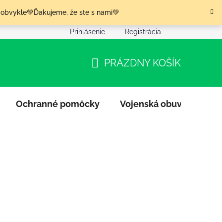
 obvykle💚Ďakujeme, že ste s nami💚
Prihlásenie
Registrácia
nia tovaru
Podmienky ochrany osobných údajov
Moja o
PRÁZDNY KOŠÍK
NÁKUPNÝ
KOŠÍK
Ochranné pomôcky
Vojenská obuv
Výpr