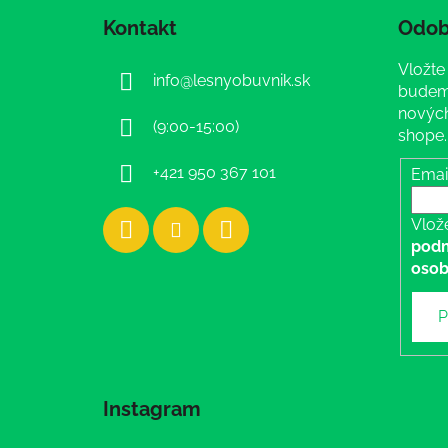
á
Kontakt
Odob
p
ä
Vložte
info
@
lesnyobuvnik.sk
t
budeme
i
nových
(9:00-15:00)
shope.
e
+421 950 367 101
Emai
Vlož
podm
osob
P
Instagram