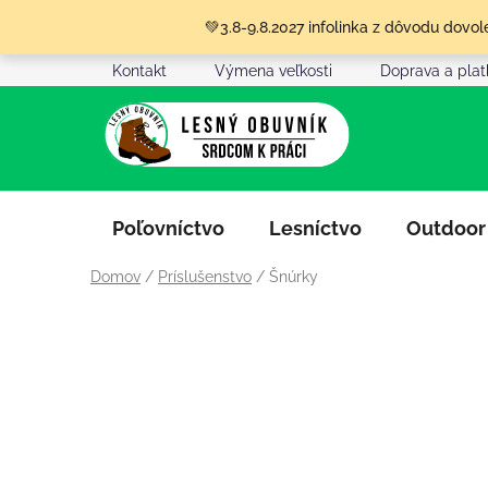
Prejsť
💚3.8-9.8.2027 infolinka z dôvodu dov
na
obsah
Kontakt
Výmena veľkosti
Doprava a pla
Poľovníctvo
Lesníctvo
Outdoor
Domov
/
Príslušenstvo
/
Šnúrky