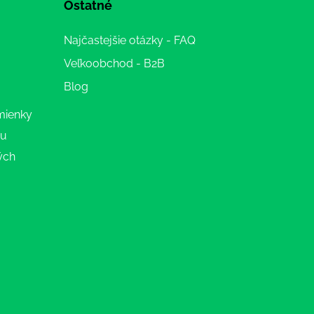
Ostatné
Najčastejšie otázky - FAQ
Veľkoobchod - B2B
Blog
mienky
ru
ých