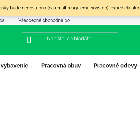
olenky bude nedostupná (na email reagujeme nonstop), expedícia ako
tba
Všeobecné obchodné podmienky
Reklamácia a vráte
 vybavenie
Pracovná obuv
Pracovné odevy