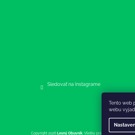
Sledovať na Instagrame
Tento web 
webu vyjadr
Nastaven
Copyright 2026
Lesný Obuvník
. Všetky práva vyhradené.