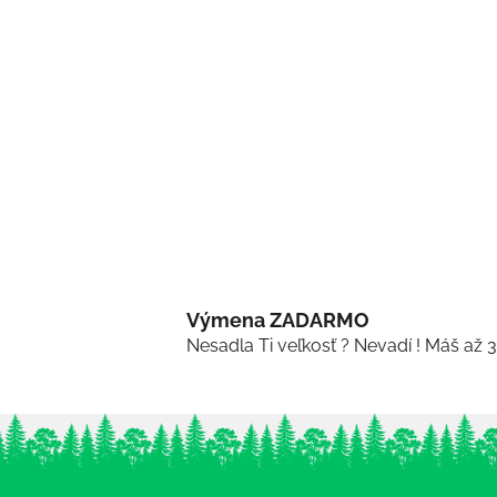
Výmena ZADARMO
Nesadla Ti veľkosť ? Nevadí ! Máš až 
Z