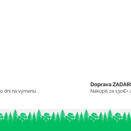
Doprava ZADA
30 dni na výmenu.
Nakúpiš za 130€+ 