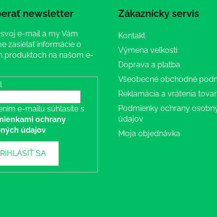
erať newsletter
Zákaznícky servis
 svoj e-mail a my Vám
Kontakt
 zasielať informácie o
Výmena veľkosti
 produktoch na našom e-
Doprava a platba
Všeobecné obchodné pod
l
Reklamácia a vrátenia tova
Podmienky ochrany osobn
ením e-mailu súhlasíte s
údajov
ienkami ochrany
ných údajov
Moja objednávka
RIHLÁSIŤ SA