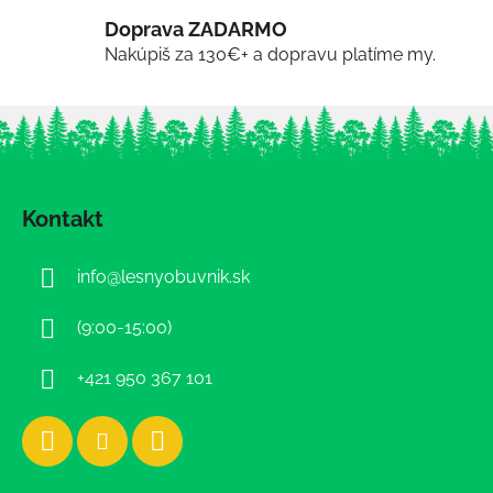
Doprava ZADARMO
Nakúpiš za 130€+ a dopravu platíme my.
Z
á
Kontakt
p
ä
info
@
lesnyobuvnik.sk
t
i
(9:00-15:00)
e
+421 950 367 101