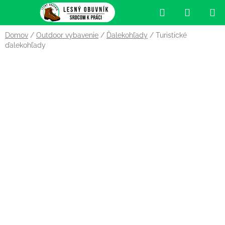
Prejsť
Hľadať
NÁKUP
na
obsah
KOŠÍK
Domov
/
Outdoor vybavenie
/
Ďalekohľady
/
Turistické
ďalekohľady