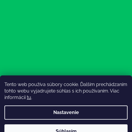
Tento web používa súbory cookie. Ďalším prechádzaním
Sledovať na Instagrame
tohto webu vyjadrujete súhlas s ich používaním. Viac
informácií
tu
.
Nastavenie
💚3.8-9.8.2027 infolinka z dôvodu dovolenky bude
Súhlasím