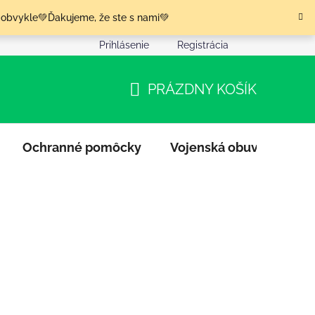
 obvykle💚Ďakujeme, že ste s nami💚
Prihlásenie
Registrácia
nia tovaru
Podmienky ochrany osobných údajov
Moja o
PRÁZDNY KOŠÍK
NÁKUPNÝ
KOŠÍK
Ochranné pomôcky
Vojenská obuv
Výpr