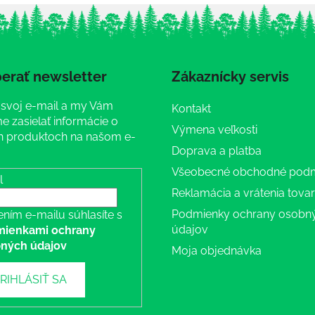
erať newsletter
Zákaznícky servis
 svoj e-mail a my Vám
Kontakt
 zasielať informácie o
Výmena veľkosti
 produktoch na našom e-
Doprava a platba
Všeobecné obchodné pod
l
Reklamácia a vrátenia tova
Podmienky ochrany osobn
ením e-mailu súhlasíte s
údajov
ienkami ochrany
ných údajov
Moja objednávka
RIHLÁSIŤ SA