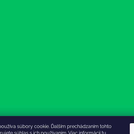
používa súbory cookie. Ďalším prechádzaním tohto
ujete súhlas s ich používaním. Viac informácií
tu
.