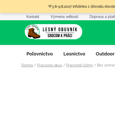
Prejsť
💚3.8-9.8.2027 infolinka z dôvodu dov
na
obsah
Kontakt
Výmena veľkosti
Doprava a pla
Poľovníctvo
Lesníctvo
Outdoor
Domov
/
Pracovná obuv
/
Pracovné čižmy
/
Bez ochran