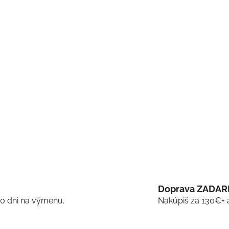
Doprava ZADA
30 dni na výmenu.
Nakúpiš za 130€+ 