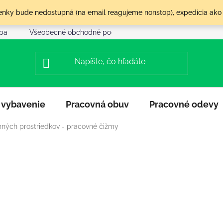
olenky bude nedostupná (na email reagujeme nonstop), expedícia ako
tba
Všeobecné obchodné podmienky
Reklamácia a vráte
 vybavenie
Pracovná obuv
Pracovné odevy
ných prostriedkov - pracovné čižmy