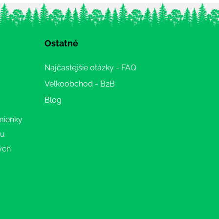
Ostatné
Najčastejšie otázky - FAQ
Veľkoobchod - B2B
Blog
mienky
ru
ých