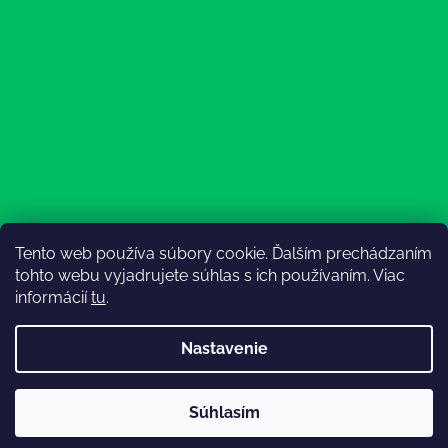
Tento web používa súbory cookie. Ďalším prechádzaním
Sledovať na Instagrame
tohto webu vyjadrujete súhlas s ich používaním. Viac
informácií
tu
.
Nastavenie
💚3.8-9.8.2027 infolinka z dôvodu dovolenky bude
Súhlasím
nedostupná (na email reagujeme nonstop), expedícia ako
Vytvoril Shoptet
obvykle💚Ďakujeme, že ste s nami💚
Copyright 2026
Lesný Obuvník
. Všetky práva vyhradené.