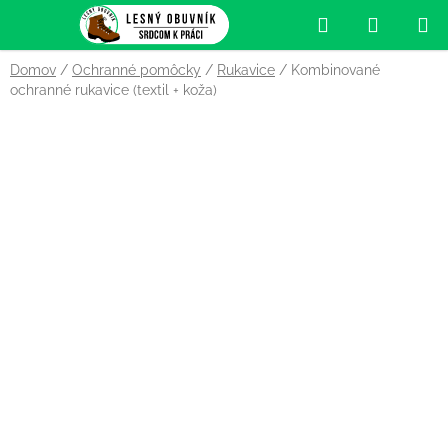
Prejsť
Hľadať
NÁKUP
na
obsah
KOŠÍK
Domov
/
Ochranné pomôcky
/
Rukavice
/
Kombinované
ochranné rukavice (textil + koža)