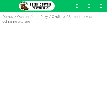
Prejsť
Hľadať
NÁKUP
na
obsah
KOŠÍK
Domov
/
Ochranné pomôcky
/
Okuliare
/
Samostmievacie
ochranné okuliare