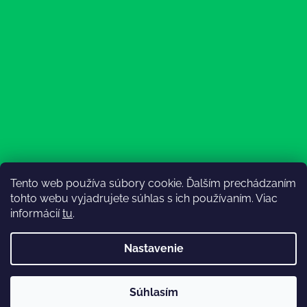
Tento web používa súbory cookie. Ďalším prechádzaním
Sledovať na Instagrame
tohto webu vyjadrujete súhlas s ich používaním. Viac
informácií
tu
.
Nastavenie
💚3.8-9.8.2027 infolinka z dôvodu dovolenky bude
Súhlasím
nedostupná (na email reagujeme nonstop), expedícia ako
Vytvoril Shoptet