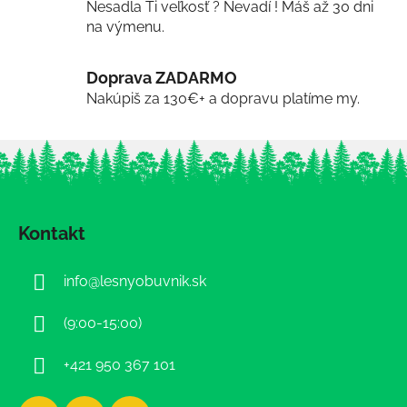
Nesadla Ti veľkosť ? Nevadí ! Máš až 30 dni
na výmenu.
Doprava ZADARMO
Nakúpiš za 130€+ a dopravu platíme my.
Z
á
Kontakt
p
ä
info
@
lesnyobuvnik.sk
t
i
(9:00-15:00)
e
+421 950 367 101