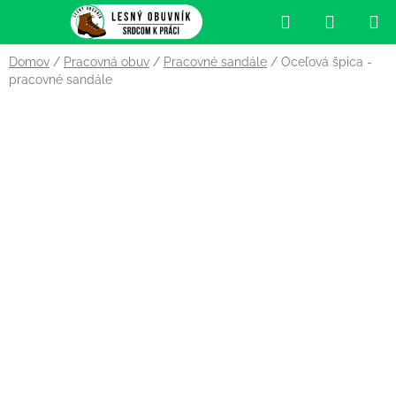
Prejsť
Hľadať
NÁKUP
na
obsah
KOŠÍK
Domov
/
Pracovná obuv
/
Pracovné sandále
/
Oceľová špica -
pracovné sandále