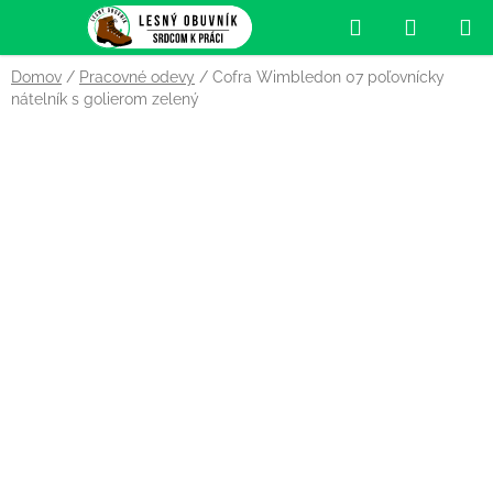
Prejsť
Hľadať
NÁKUP
na
obsah
KOŠÍK
Domov
/
Pracovné odevy
/
Cofra Wimbledon 07 poľovnícky
nátelník s golierom zelený