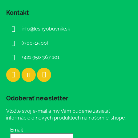
á
Kontakt
p
ä
info
@
lesnyobuvnik.sk
t
i
(9:00-15:00)
e
+421 950 367 101
Odoberať newsletter
Vložte svoj e-mail a my Vám budeme zasielať
informácie o nových produktoch na našom e-shope.
Email