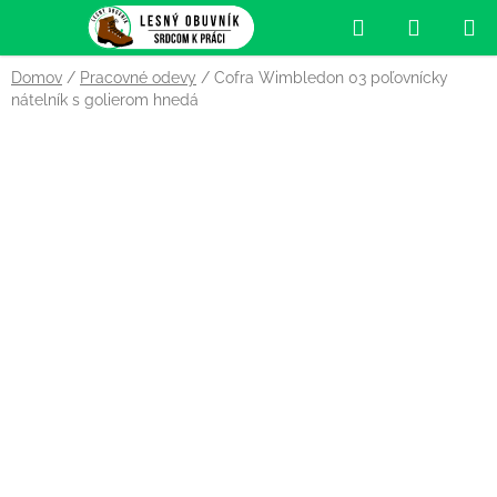
Prejsť
Hľadať
NÁKUP
na
obsah
KOŠÍK
Domov
/
Pracovné odevy
/
Cofra Wimbledon 03 poľovnícky
nátelník s golierom hnedá