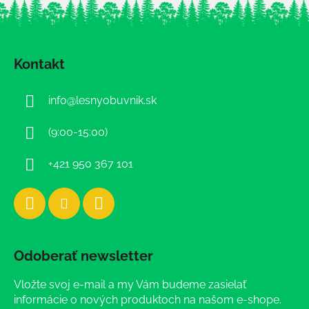
Z
á
Kontakt
p
ä
info
@
lesnyobuvnik.sk
t
i
(9:00-15:00)
e
+421 950 367 101
Odoberať newsletter
Vložte svoj e-mail a my Vám budeme zasielať
informácie o nových produktoch na našom e-shope.