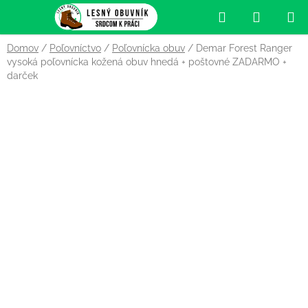
Prejsť
Hľadať
NÁKUP
na
obsah
KOŠÍK
Domov
/
Poľovníctvo
/
Poľovnícka obuv
/
Demar Forest Ranger
vysoká poľovnícka kožená obuv hnedá
+ poštovné ZADARMO +
darček