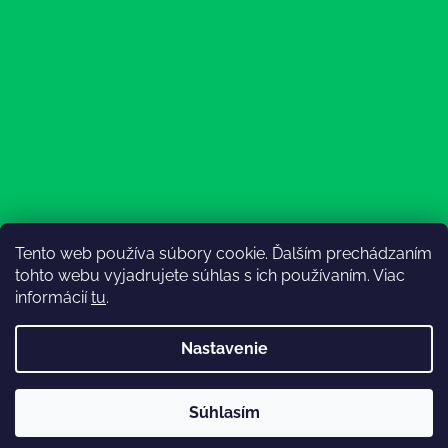
Tento web používa súbory cookie. Ďalším prechádzaním
Sledovať na Instagrame
tohto webu vyjadrujete súhlas s ich používaním. Viac
informácií
tu
.
Nastavenie
💚3.8-9.8.2027 infolinka z dôvodu dovolenky bude
Súhlasím
nedostupná (na email reagujeme nonstop), expedícia ako
Vytvoril Shoptet
obvykle💚Ďakujeme, že ste s nami💚
Copyright 2026
Lesný Obuvník
. Všetky práva vyhradené.