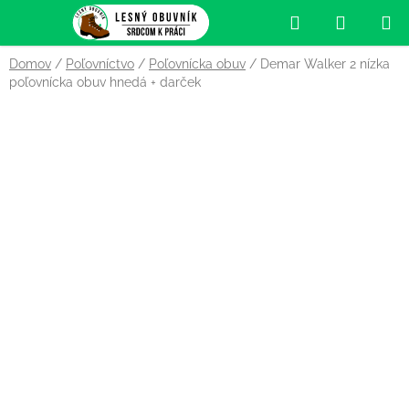
Prejsť
Hľadať
NÁKUP
na
obsah
KOŠÍK
Domov
/
Poľovníctvo
/
Poľovnícka obuv
/
Demar Walker 2 nízka
poľovnícka obuv hnedá
+ darček