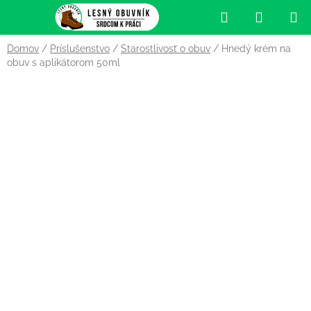
Prejsť
Hľadať
NÁKUP
na
obsah
KOŠÍK
Domov
/
Príslušenstvo
/
Starostlivosť o obuv
/
Hnedý krém na
obuv s aplikátorom 50ml