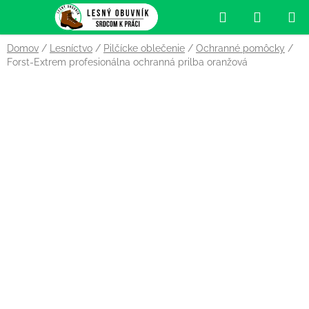
Prejsť
Hľadať
NÁKUP
na
obsah
KOŠÍK
Domov
/
Lesníctvo
/
Pilčícke oblečenie
/
Ochranné pomôcky
/
Forst-Extrem profesionálna ochranná prilba oranžová