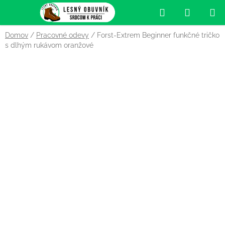
Prejsť
Hľadať
NÁKUP
na
obsah
KOŠÍK
Domov
/
Pracovné odevy
/
Forst-Extrem Beginner funkčné tričko
s dlhým rukávom oranžové