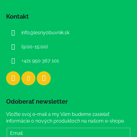
Z
á
Kontakt
p
ä
info
@
lesnyobuvnik.sk
t
i
(9:00-15:00)
e
+421 950 367 101
Odoberať newsletter
Vložte svoj e-mail a my Vám budeme zasielať
informácie o nových produktoch na našom e-shope.
Email