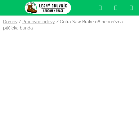
Prejsť
Hľadať
NÁKUP
na
obsah
KOŠÍK
Domov
/
Pracovné odevy
/
Cofra Saw Brake 08 neporézna
pilčícka bunda