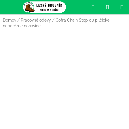
Prejsť
Hľadať
NÁKUP
na
obsah
KOŠÍK
Domov
/
Pracovné odevy
/
Cofra Chain Stop 08 pilčícke
neporézne nohavice