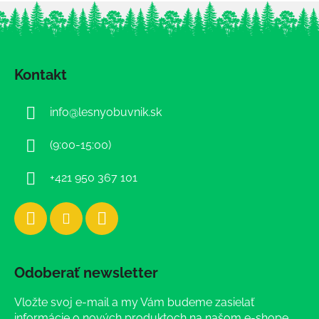
Z
á
Kontakt
p
ä
info
@
lesnyobuvnik.sk
t
i
(9:00-15:00)
e
+421 950 367 101
Odoberať newsletter
Vložte svoj e-mail a my Vám budeme zasielať
informácie o nových produktoch na našom e-shope.