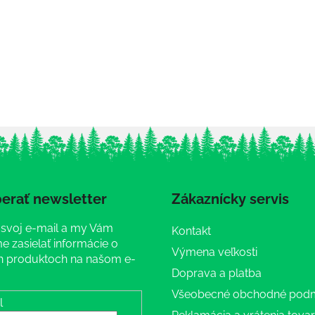
erať newsletter
Zákaznícky servis
 svoj e-mail a my Vám
Kontakt
 zasielať informácie o
Výmena veľkosti
 produktoch na našom e-
Doprava a platba
Všeobecné obchodné pod
l