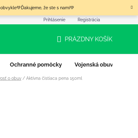
 obvykle💚Ďakujeme, že ste s nami💚
Prihlásenie
Registrácia
nia tovaru
Podmienky ochrany osobných údajov
Moja o
PRÁZDNY KOŠÍK
NÁKUPNÝ
KOŠÍK
Ochranné pomôcky
Vojenská obuv
Výpr
vosť o obuv
/
Aktívna čistiaca pena 150ml