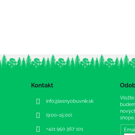
Z
á
Kontakt
Odob
p
ä
Vložte
info
@
lesnyobuvnik.sk
t
budeme
i
nových
(9:00-15:00)
shope.
e
+421 950 367 101
Emai