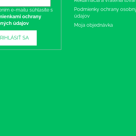
Reklamácia a vrátenia tova
Podmienky ochrany osobn
ením e-mailu súhlasíte s
údajov
ienkami ochrany
ných údajov
Moja objednávka
RIHLÁSIŤ SA