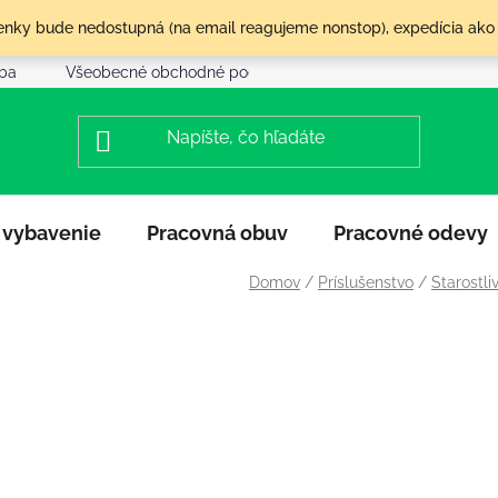
olenky bude nedostupná (na email reagujeme nonstop), expedícia ako
tba
Všeobecné obchodné podmienky
Reklamácia a vráte
 vybavenie
Pracovná obuv
Pracovné odevy
Domov
/
Príslušenstvo
/
Starostli