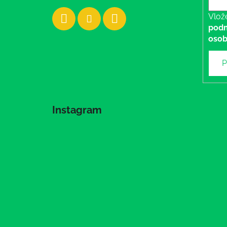
Vlož
podm
osob
P
Instagram