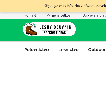
Prejsť
💚3.8-9.8.2027 infolinka z dôvodu dov
na
obsah
Kontakt
Výmena veľkosti
Doprava a pla
Poľovníctvo
Lesníctvo
Outdoor