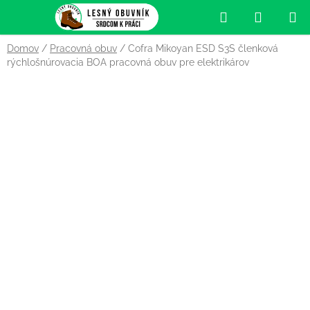
Prejsť
Hľadať
NÁKUP
na
obsah
KOŠÍK
Domov
/
Pracovná obuv
/
Cofra Mikoyan ESD S3S členková
rýchlošnúrovacia BOA pracovná obuv pre elektrikárov