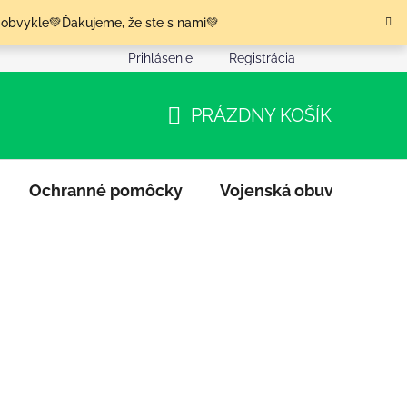
 obvykle💚Ďakujeme, že ste s nami💚
Prihlásenie
Registrácia
nia tovaru
Podmienky ochrany osobných údajov
Moja o
PRÁZDNY KOŠÍK
NÁKUPNÝ
KOŠÍK
Ochranné pomôcky
Vojenská obuv
Výpr