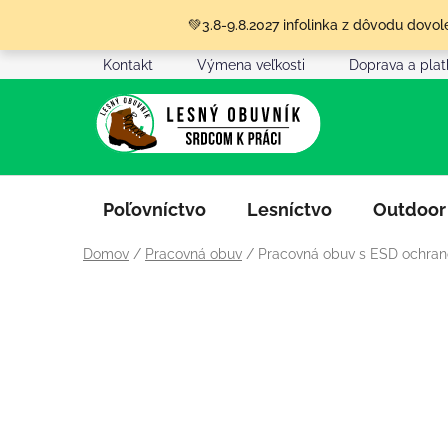
Prejsť
💚3.8-9.8.2027 infolinka z dôvodu dov
na
obsah
Kontakt
Výmena veľkosti
Doprava a pla
Poľovníctvo
Lesníctvo
Outdoor
Domov
/
Pracovná obuv
/
Pracovná obuv s ESD ochra