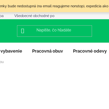
olenky bude nedostupná (na email reagujeme nonstop), expedícia ako
tba
Všeobecné obchodné podmienky
Reklamácia a vráte
 vybavenie
Pracovná obuv
Pracovné odevy
nou