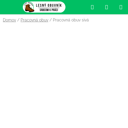
Prejsť
Hľadať
NÁKUP
na
obsah
KOŠÍK
Domov
/
Pracovná obuv
/
Pracovná obuv sivá