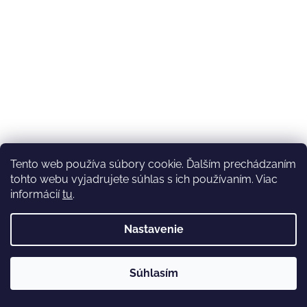
Tento web používa súbory cookie. Ďalším prechádzaním
tohto webu vyjadrujete súhlas s ich používaním. Viac
informácií
tu
.
Nastavenie
💚3.8-9.8.2027 infolinka z dôvodu dovolenky bude
Súhlasím
nedostupná (na email reagujeme nonstop), expedícia ako
obvykle💚Ďakujeme, že ste s nami💚