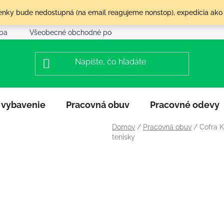
olenky bude nedostupná (na email reagujeme nonstop), expedícia ako
tba
Všeobecné obchodné podmienky
Reklamácia a vráte
 vybavenie
Pracovná obuv
Pracovné odevy
Domov
/
Pracovná obuv
/
Cofra K
tenisky