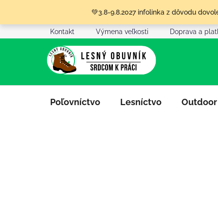
Prejsť
💚3.8-9.8.2027 infolinka z dôvodu dov
na
obsah
Kontakt
Výmena veľkosti
Doprava a pla
Poľovníctvo
Lesníctvo
Outdoor