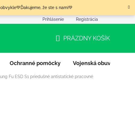
 obvykle💚Ďakujeme, že ste s nami💚
Prihlásenie
Registrácia
nia tovaru
Podmienky ochrany osobných údajov
Moja o
PRÁZDNY KOŠÍK
NÁKUPNÝ
KOŠÍK
Ochranné pomôcky
Vojenská obuv
Výpr
ung Fu ESD S1 priedušné antistatické pracovné