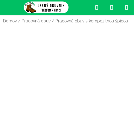
Prejsť
Hľadať
NÁKUP
na
obsah
KOŠÍK
Domov
/
Pracovná obuv
/
Pracovná obuv s kompozitnou špicou