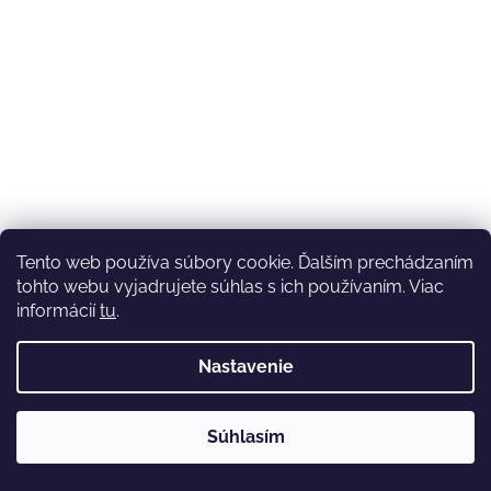
Tento web používa súbory cookie. Ďalším prechádzaním
tohto webu vyjadrujete súhlas s ich používaním. Viac
informácií
tu
.
Nastavenie
💚3.8-9.8.2027 infolinka z dôvodu dovolenky bude
Súhlasím
nedostupná (na email reagujeme nonstop), expedícia ako
obvykle💚Ďakujeme, že ste s nami💚