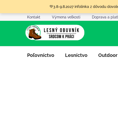
Prejsť
💚3.8-9.8.2027 infolinka z dôvodu dov
na
obsah
Kontakt
Výmena veľkosti
Doprava a pla
Poľovníctvo
Lesníctvo
Outdoor