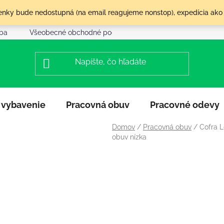
olenky bude nedostupná (na email reagujeme nonstop), expedícia ako
tba
Všeobecné obchodné podmienky
Reklamácia a vráte
 vybavenie
Pracovná obuv
Pracovné odevy
Domov
/
Pracovná obuv
/
Cofra L
obuv nízka