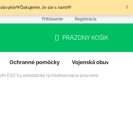
 obvykle💚Ďakujeme, že ste s nami💚
Prihlásenie
Registrácia
nia tovaru
Podmienky ochrany osobných údajov
Moja o
PRÁZDNY KOŠÍK
NÁKUPNÝ
KOŠÍK
Ochranné pomôcky
Vojenská obuv
Výpr
ofn ESD S3 antistatická rýchlošnúrovacia pracovná