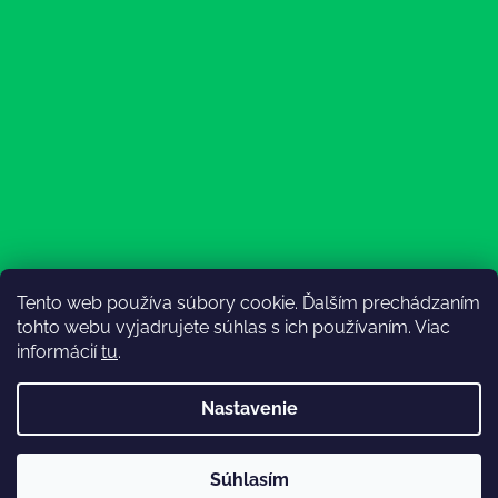
Tento web používa súbory cookie. Ďalším prechádzaním
Sledovať na Instagrame
tohto webu vyjadrujete súhlas s ich používaním. Viac
informácií
tu
.
Nastavenie
💚3.8-9.8.2027 infolinka z dôvodu dovolenky bude
Súhlasím
nedostupná (na email reagujeme nonstop), expedícia ako
Vytvoril Shoptet