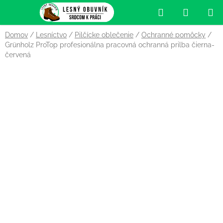
Prejsť
Hľadať
NÁKUP
na
obsah
KOŠÍK
Domov
/
Lesníctvo
/
Pilčícke oblečenie
/
Ochranné pomôcky
/
Grünholz ProTop profesionálna pracovná ochranná prilba čierna-
červená