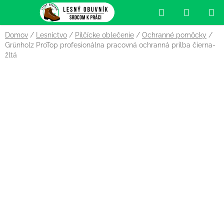
Prejsť
Hľadať
NÁKUP
na
obsah
KOŠÍK
Domov
/
Lesníctvo
/
Pilčícke oblečenie
/
Ochranné pomôcky
/
Grünholz ProTop profesionálna pracovná ochranná prilba čierna-
žltá