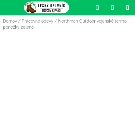
Prejsť
Hľadať
NÁKUP
na
obsah
KOŠÍK
Domov
/
Pracovné odevy
/
Northman Outdoor vojenské termo
ponožky zelené