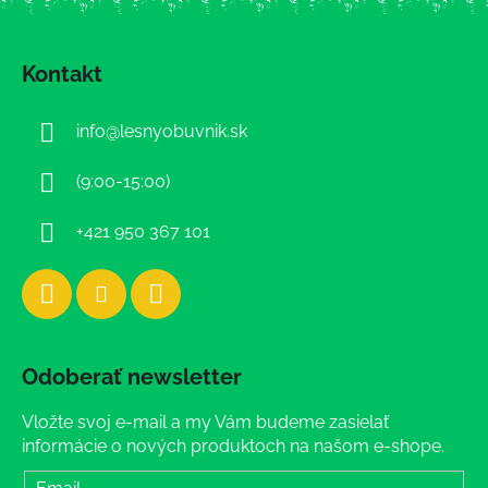
Z
á
Kontakt
p
ä
info
@
lesnyobuvnik.sk
t
i
(9:00-15:00)
e
+421 950 367 101
Odoberať newsletter
Vložte svoj e-mail a my Vám budeme zasielať
informácie o nových produktoch na našom e-shope.