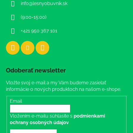
info
@
lesnyobuvnik.sk
t
i
(9:00-15:00)
e
+421 950 367 101
Odoberať newsletter
Vložte svoj e-mail a my Vám budeme zasielať
informácie o nových produktoch na našom e-shope.
Email
Vložením e-mailu súhlasíte s
podmienkami
ochrany osobných údajov