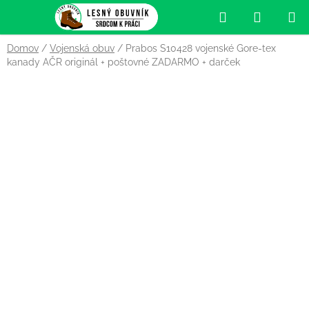
Prejsť
Hľadať
NÁKUP
na
obsah
KOŠÍK
Domov
/
Vojenská obuv
/
Prabos S10428 vojenské Gore-tex
kanady AČR originál
+ poštovné ZADARMO + darček