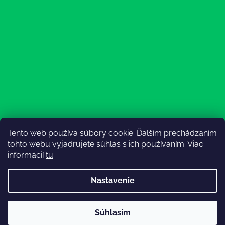
Tento web používa súbory cookie. Ďalším prechádzaním
Sledovať na Instagrame
tohto webu vyjadrujete súhlas s ich používaním. Viac
informácií
tu
.
Nastavenie
💚3.8-9.8.2027 infolinka z dôvodu dovolenky bude
Súhlasím
nedostupná (na email reagujeme nonstop), expedícia ako
Vytvoril Shoptet
obvykle💚Ďakujeme, že ste s nami💚