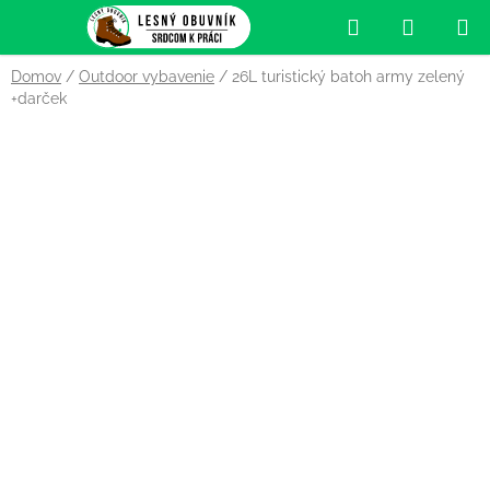
Prejsť
Hľadať
NÁKUP
na
obsah
KOŠÍK
Domov
/
Outdoor vybavenie
/
26L turistický batoh army zelený
+darček