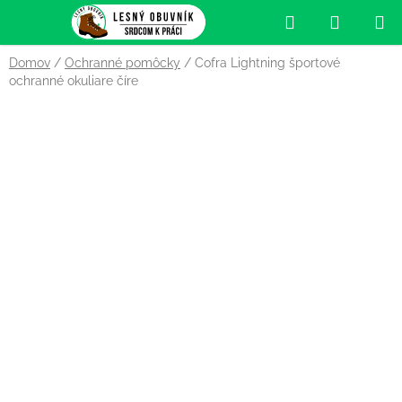
Prejsť
Hľadať
NÁKUP
na
obsah
KOŠÍK
Domov
/
Ochranné pomôcky
/
Cofra Lightning športové
ochranné okuliare číre