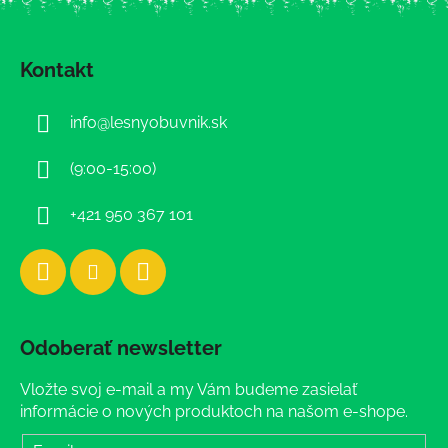
Z
á
Kontakt
p
ä
info
@
lesnyobuvnik.sk
t
i
(9:00-15:00)
e
+421 950 367 101
Odoberať newsletter
Vložte svoj e-mail a my Vám budeme zasielať
informácie o nových produktoch na našom e-shope.