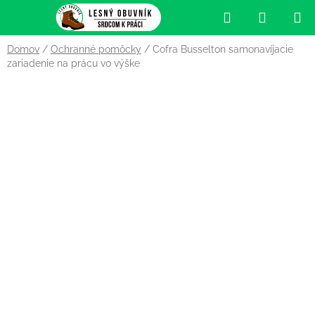
Prejsť
Hľadať
NÁKUP
na
obsah
KOŠÍK
Domov
/
Ochranné pomôcky
/
Cofra Busselton samonavíjacie
zariadenie na prácu vo výške