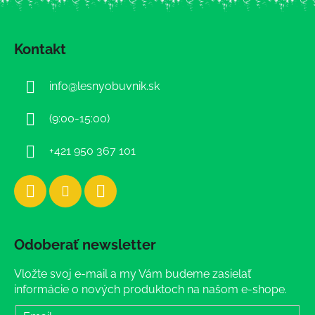
Z
á
Kontakt
p
ä
info
@
lesnyobuvnik.sk
t
i
(9:00-15:00)
e
+421 950 367 101
Odoberať newsletter
Vložte svoj e-mail a my Vám budeme zasielať
informácie o nových produktoch na našom e-shope.