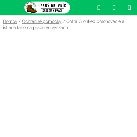
Prejsť
Hľadať
NÁKUP
na
obsah
KOŠÍK
Domov
/
Ochranné pomôcky
/
Cofra Gronked polohovacie a
istiace lano na prácu vo výškach