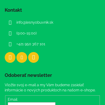
Z
á
Kontakt
p
ä
info
@
lesnyobuvnik.sk
t
i
(9:00-15:00)
e
+421 950 367 101
Odoberať newsletter
Vložte svoj e-mail a my Vám budeme zasielať
informácie o nových produktoch na našom e-shope.
Email