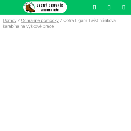
Prejsť
Hľadať
NÁKUP
na
obsah
KOŠÍK
Domov
/
Ochranné pomôcky
/
Cofra Ligam Twist hliníková
karabína na výškové práce