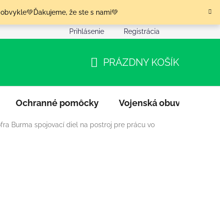
 obvykle💚Ďakujeme, že ste s nami💚
Prihlásenie
Registrácia
nia tovaru
Podmienky ochrany osobných údajov
Moja o
PRÁZDNY KOŠÍK
NÁKUPNÝ
KOŠÍK
Ochranné pomôcky
Vojenská obuv
Výpr
fra Burma spojovací diel na postroj pre prácu vo