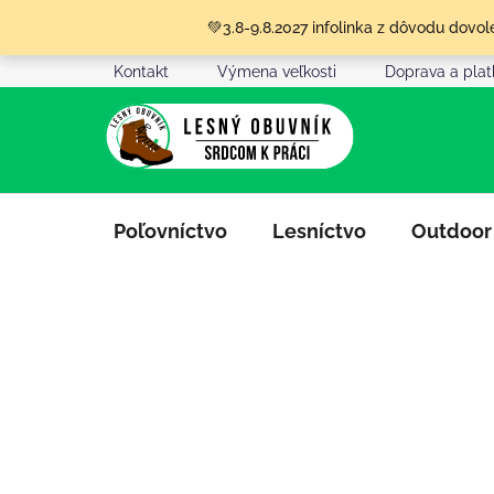
Prejsť
💚3.8-9.8.2027 infolinka z dôvodu dov
na
obsah
Kontakt
Výmena veľkosti
Doprava a pla
Poľovníctvo
Lesníctvo
Outdoor