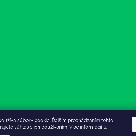
používa súbory cookie. Ďalším prechádzaním tohto
ujete súhlas s ich používaním. Viac informácií
tu
.