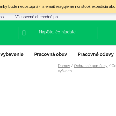
olenky bude nedostupná (na email reagujeme nonstop), expedícia ako
tba
Všeobecné obchodné podmienky
Reklamácia a vráte
 vybavenie
Pracovná obuv
Pracovné odevy
Domov
/
Ochranné pomôcky
/
Co
výškach