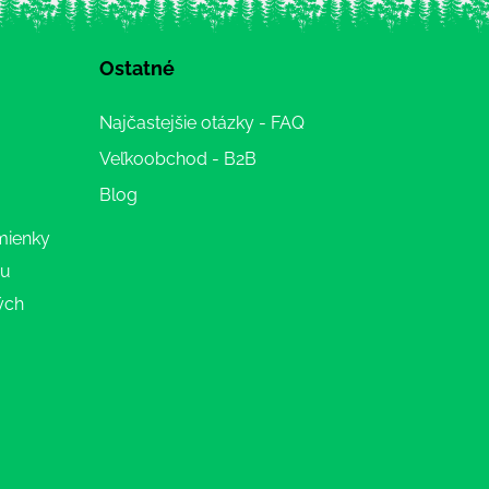
Ostatné
Najčastejšie otázky - FAQ
Veľkoobchod - B2B
Blog
mienky
ru
ých