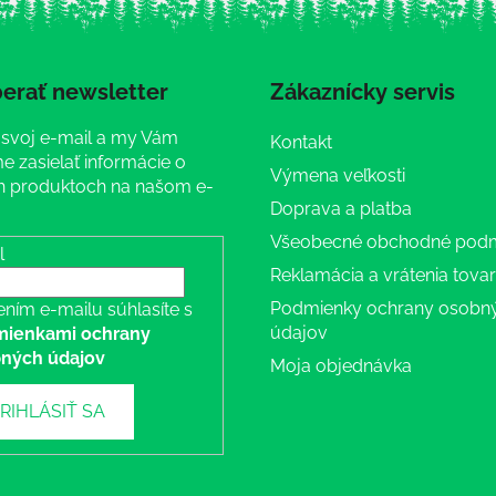
erať newsletter
Zákaznícky servis
 svoj e-mail a my Vám
Kontakt
 zasielať informácie o
Výmena veľkosti
 produktoch na našom e-
Doprava a platba
Všeobecné obchodné pod
l
Reklamácia a vrátenia tova
Podmienky ochrany osobn
ením e-mailu súhlasíte s
údajov
ienkami ochrany
ných údajov
Moja objednávka
RIHLÁSIŤ SA