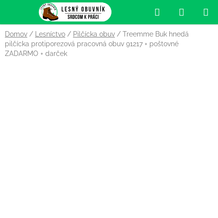
Prejsť
Hľadať
NÁKUP
na
obsah
KOŠÍK
Domov
/
Lesníctvo
/
Pilčícka obuv
/
Treemme Buk hnedá
pilčícka protiporezová pracovná obuv 91217
+ poštovné
ZADARMO + darček