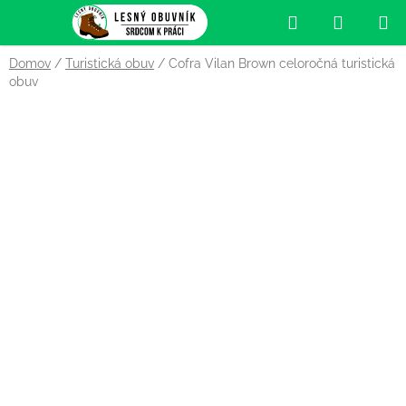
Prejsť
Hľadať
NÁKUP
na
obsah
KOŠÍK
Domov
/
Turistická obuv
/
Cofra Vilan Brown celoročná turistická
obuv