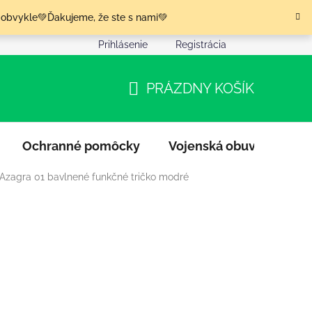
 obvykle💚Ďakujeme, že ste s nami💚
Prihlásenie
Registrácia
nia tovaru
Podmienky ochrany osobných údajov
Moja o
PRÁZDNY KOŠÍK
NÁKUPNÝ
KOŠÍK
Ochranné pomôcky
Vojenská obuv
Výpr
 Azagra 01 bavlnené funkčné tričko modré