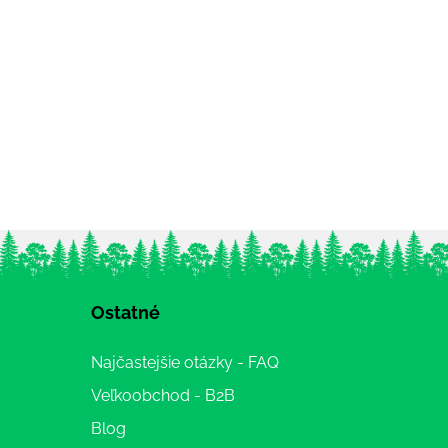
Ostatné
Najčastejšie otázky - FAQ
Veľkoobchod - B2B
Blog