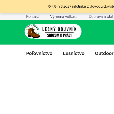
Prejsť
💚3.8-9.8.2027 infolinka z dôvodu dov
na
obsah
Kontakt
Výmena veľkosti
Doprava a pla
Poľovníctvo
Lesníctvo
Outdoor