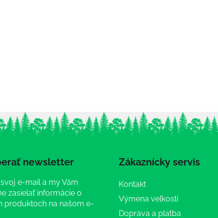
erať newsletter
Zákaznícky servis
 svoj e-mail a my Vám
Kontakt
 zasielať informácie o
Výmena veľkosti
 produktoch na našom e-
Doprava a platba