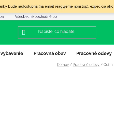
olenky bude nedostupná (na email reagujeme nonstop), expedícia ako
tba
Všeobecné obchodné podmienky
Reklamácia a vráte
 vybavenie
Pracovná obuv
Pracovné odevy
Domov
/
Pracovné odevy
/
Cofra