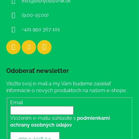
info
@
lesnyobuvnik.sk
t
i
(9:00-15:00)
e
+421 950 367 101
Odoberať newsletter
Vložte svoj e-mail a my Vám budeme zasielať
informácie o nových produktoch na našom e-shope.
Email
Vložením e-mailu súhlasíte s
podmienkami
ochrany osobných údajov