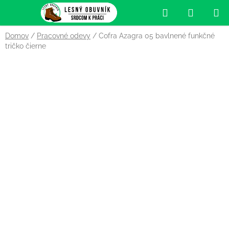
Prejsť
Hľadať
NÁKUP
na
obsah
KOŠÍK
Domov
/
Pracovné odevy
/
Cofra Azagra 05 bavlnené funkčné
tričko čierne