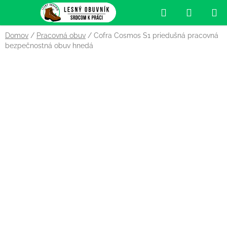
Prejsť
Hľadať
NÁKUP
na
obsah
KOŠÍK
Domov
/
Pracovná obuv
/
Cofra Cosmos S1 priedušná pracovná
bezpečnostná obuv hnedá