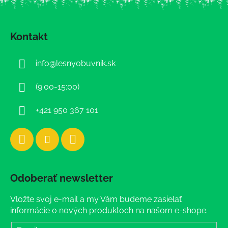
Z
á
Kontakt
p
ä
info
@
lesnyobuvnik.sk
t
i
(9:00-15:00)
e
+421 950 367 101
Odoberať newsletter
Vložte svoj e-mail a my Vám budeme zasielať
informácie o nových produktoch na našom e-shope.