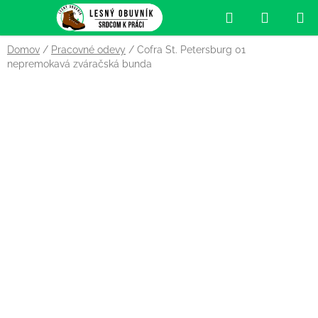
Prejsť
Hľadať
NÁKUP
na
obsah
KOŠÍK
Domov
/
Pracovné odevy
/
Cofra St. Petersburg 01
nepremokavá zváračská bunda