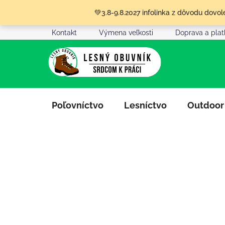
Prejsť
💚3.8-9.8.2027 infolinka z dôvodu dov
na
obsah
Kontakt
Výmena veľkosti
Doprava a pla
Poľovníctvo
Lesníctvo
Outdoor