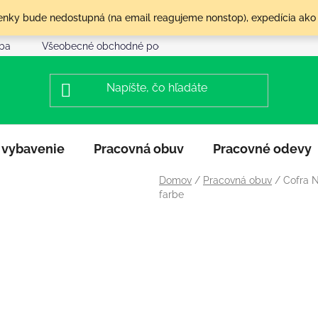
olenky bude nedostupná (na email reagujeme nonstop), expedícia ako
tba
Všeobecné obchodné podmienky
Reklamácia a vráte
 vybavenie
Pracovná obuv
Pracovné odevy
Domov
/
Pracovná obuv
/
Cofra N
farbe