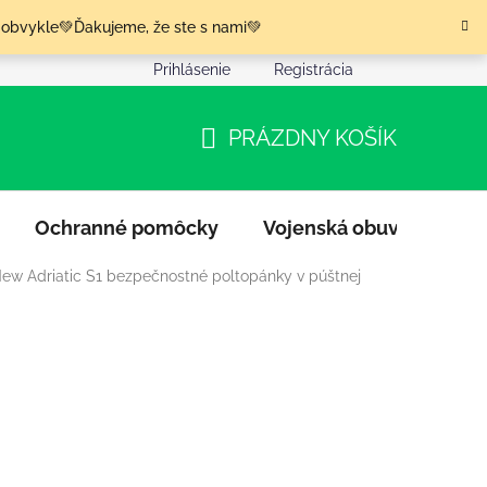
 obvykle💚Ďakujeme, že ste s nami💚
Prihlásenie
Registrácia
nia tovaru
Podmienky ochrany osobných údajov
Moja o
PRÁZDNY KOŠÍK
NÁKUPNÝ
KOŠÍK
Ochranné pomôcky
Vojenská obuv
Výpr
ew Adriatic S1 bezpečnostné poltopánky v púštnej