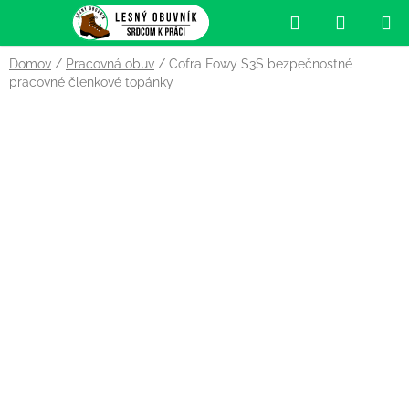
Prejsť
Hľadať
NÁKUP
na
obsah
KOŠÍK
Domov
/
Pracovná obuv
/
Cofra Fowy S3S bezpečnostné
pracovné členkové topánky