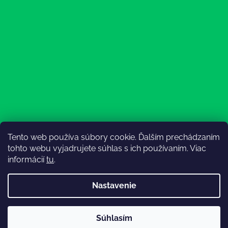
Tento web používa súbory cookie. Ďalším prechádzaním
Sledovať na Instagrame
tohto webu vyjadrujete súhlas s ich používaním. Viac
informácií
tu
.
Nastavenie
💚3.8-9.8.2027 infolinka z dôvodu dovolenky bude
Súhlasím
nedostupná (na email reagujeme nonstop), expedícia ako
Vytvoril Shoptet