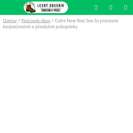
Prejsť
Hľadať
NÁKUP
na
obsah
KOŠÍK
Domov
/
Pracovná obuv
/
Cofra New Red Sea S1 pracovné
bezpečnostné a priedušné poltopánky