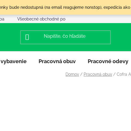
olenky bude nedostupná (na email reagujeme nonstop), expedícia ako
tba
Všeobecné obchodné podmienky
Reklamácia a vráte
 vybavenie
Pracovná obuv
Pracovné odevy
Domov
/
Pracovná obuv
/
Cofra 