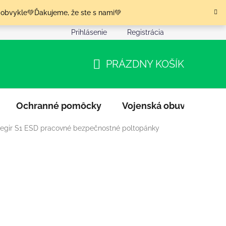
 obvykle💚Ďakujeme, že ste s nami💚
Prihlásenie
Registrácia
nia tovaru
Podmienky ochrany osobných údajov
Moja o
PRÁZDNY KOŠÍK
NÁKUPNÝ
KOŠÍK
Ochranné pomôcky
Vojenská obuv
Výpr
Aegir S1 ESD pracovné bezpečnostné poltopánky