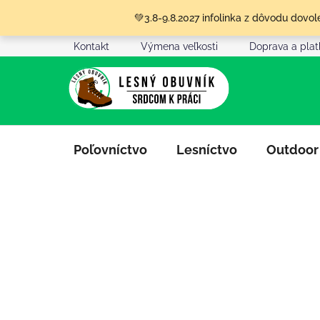
Prejsť
💚3.8-9.8.2027 infolinka z dôvodu dov
na
obsah
Kontakt
Výmena veľkosti
Doprava a pla
Poľovníctvo
Lesníctvo
Outdoor