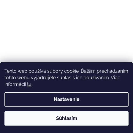
Tento web používa súbory cookie. Ďalším prechádzaním
tohto webu vyjadrujete súhlas s ich používaním. Viac
informácií
tu
.
Nastavenie
💚3.8-9.8.2027 infolinka z dôvodu dovolenky bude
Súhlasím
nedostupná (na email reagujeme nonstop), expedícia ako
obvykle💚Ďakujeme, že ste s nami💚