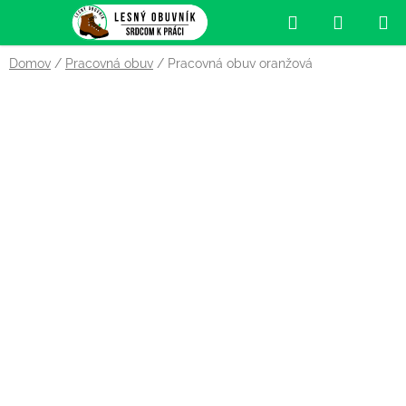
Prejsť
Hľadať
NÁKUP
na
obsah
KOŠÍK
Domov
/
Pracovná obuv
/
Pracovná obuv oranžová