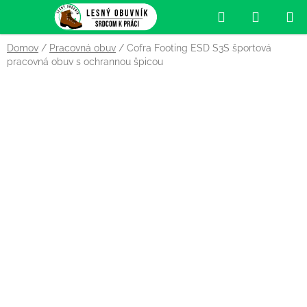
Prejsť
Hľadať
NÁKUP
na
obsah
KOŠÍK
Domov
/
Pracovná obuv
/
Cofra Footing ESD S3S športová
pracovná obuv s ochrannou špicou