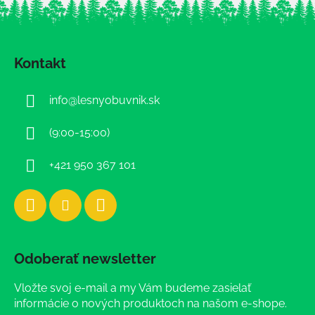
Z
á
Kontakt
p
ä
info
@
lesnyobuvnik.sk
t
i
(9:00-15:00)
e
+421 950 367 101
Odoberať newsletter
Vložte svoj e-mail a my Vám budeme zasielať
informácie o nových produktoch na našom e-shope.