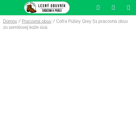
Prejsť
Hľadať
NÁKUP
na
obsah
KOŠÍK
Domov
/
Pracovná obuv
/
Cofra Pulley Grey S1 pracovná obuv
zo semišovej kože sivá