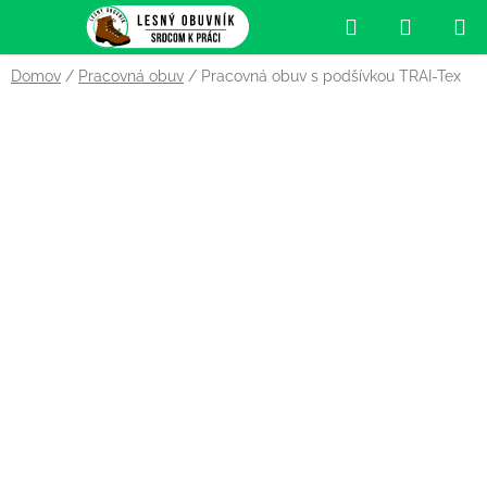
Prejsť
Hľadať
NÁKUP
na
obsah
KOŠÍK
Domov
/
Pracovná obuv
/
Pracovná obuv s podšívkou TRAI-Tex