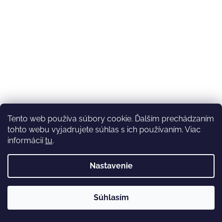
Tento web používa súbory cookie. Ďalším prechádzaním
tohto webu vyjadrujete súhlas s ich používaním. Viac
informácií
tu
.
Nastavenie
💚3.8-9.8.2027 infolinka z dôvodu dovolenky bude
Súhlasím
nedostupná (na email reagujeme nonstop), expedícia ako
obvykle💚Ďakujeme, že ste s nami💚