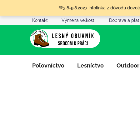
Prejsť
💚3.8-9.8.2027 infolinka z dôvodu dov
na
obsah
Kontakt
Výmena veľkosti
Doprava a pla
Poľovníctvo
Lesníctvo
Outdoor