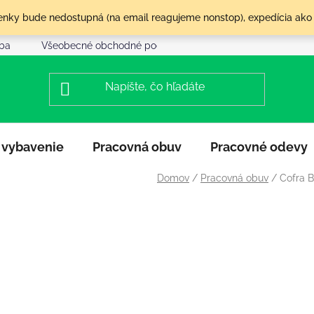
olenky bude nedostupná (na email reagujeme nonstop), expedícia ako
tba
Všeobecné obchodné podmienky
Reklamácia a vráte
 vybavenie
Pracovná obuv
Pracovné odevy
Domov
/
Pracovná obuv
/
Cofra 