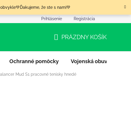
 obvykle💚Ďakujeme, že ste s nami💚
Prihlásenie
Registrácia
nia tovaru
Podmienky ochrany osobných údajov
Moja o
PRÁZDNY KOŠÍK
NÁKUPNÝ
KOŠÍK
Ochranné pomôcky
Vojenská obuv
Výpr
Balancer Mud S1 pracovné tenisky hnedé