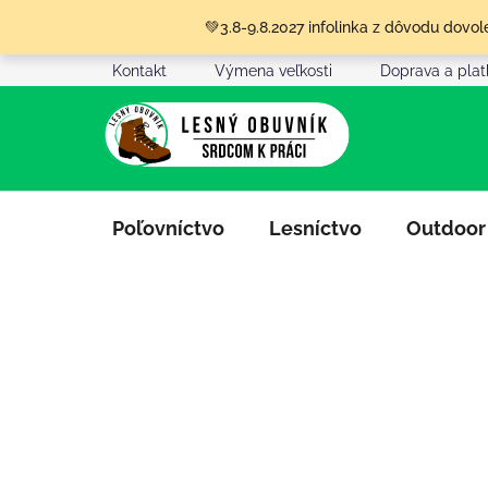
Prejsť
💚3.8-9.8.2027 infolinka z dôvodu dov
na
obsah
Kontakt
Výmena veľkosti
Doprava a pla
Poľovníctvo
Lesníctvo
Outdoor