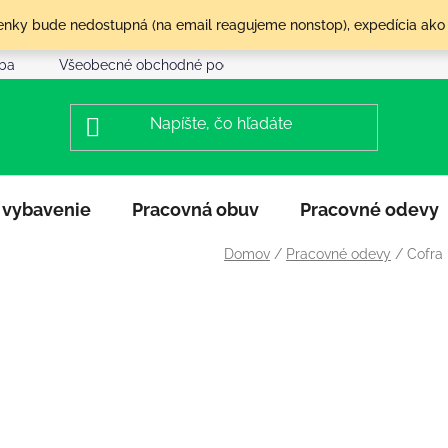
olenky bude nedostupná (na email reagujeme nonstop), expedícia ako
tba
Všeobecné obchodné podmienky
Reklamácia a vráte
 vybavenie
Pracovná obuv
Pracovné odevy
Domov
/
Pracovné odevy
/
Cofra