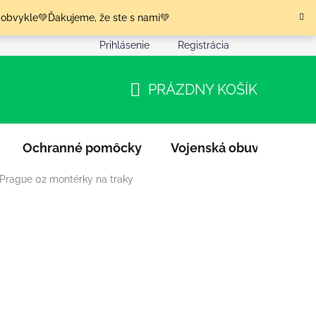
 obvykle💚Ďakujeme, že ste s nami💚
Prihlásenie
Registrácia
nia tovaru
Podmienky ochrany osobných údajov
Moja o
PRÁZDNY KOŠÍK
NÁKUPNÝ
KOŠÍK
Ochranné pomôcky
Vojenská obuv
Výpr
 Prague 02 montérky na traky