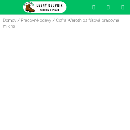
Prejsť
Hľadať
NÁKUP
na
obsah
KOŠÍK
Domov
/
Pracovné odevy
/
Cofra Weroth 02 flísová pracovná
mikina