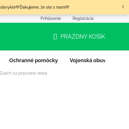
 obvykle💚Ďakujeme, že ste s nami💚
Prihlásenie
Registrácia
nia tovaru
Podmienky ochrany osobných údajov
Moja o
PRÁZDNY KOŠÍK
NÁKUPNÝ
KOŠÍK
Ochranné pomôcky
Vojenská obuv
Výpr
Zurich 02 pracovná vesta