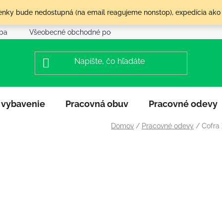
olenky bude nedostupná (na email reagujeme nonstop), expedícia ako
tba
Všeobecné obchodné podmienky
Reklamácia a vráte
 vybavenie
Pracovná obuv
Pracovné odevy
Domov
/
Pracovné odevy
/
Cofra 