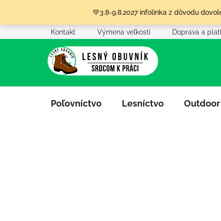
Prejsť
💚3.8-9.8.2027 infolinka z dôvodu dov
na
obsah
Kontakt
Výmena veľkosti
Doprava a pla
Poľovníctvo
Lesníctvo
Outdoor